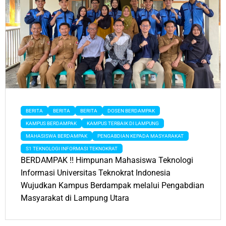
BERITA
BERITA
BERITA
DOSEN BERDAMPAK
KAMPUS BERDAMPAK
KAMPUS TERBAIK DI LAMPUNG
MAHASISWA BERDAMPAK
PENGABDIAN KEPADA MASYARAKAT
S1 TEKNOLOGI INFORMASI TEKNOKRAT
BERDAMPAK !! Himpunan Mahasiswa Teknologi
Informasi Universitas Teknokrat Indonesia
Wujudkan Kampus Berdampak melalui Pengabdian
Masyarakat di Lampung Utara