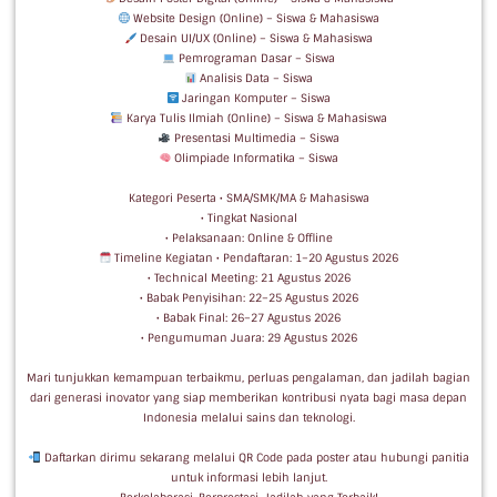
Website Design (Online) – Siswa & Mahasiswa
Desain UI/UX (Online) – Siswa & Mahasiswa
Pemrograman Dasar – Siswa
Analisis Data – Siswa
Jaringan Komputer – Siswa
Karya Tulis Ilmiah (Online) – Siswa & Mahasiswa
Presentasi Multimedia – Siswa
Olimpiade Informatika – Siswa
Kategori Peserta • SMA/SMK/MA & Mahasiswa
• Tingkat Nasional
• Pelaksanaan: Online & Offline
Timeline Kegiatan • Pendaftaran: 1–20 Agustus 2026
• Technical Meeting: 21 Agustus 2026
• Babak Penyisihan: 22–25 Agustus 2026
• Babak Final: 26–27 Agustus 2026
• Pengumuman Juara: 29 Agustus 2026
Mari tunjukkan kemampuan terbaikmu, perluas pengalaman, dan jadilah bagian
dari generasi inovator yang siap memberikan kontribusi nyata bagi masa depan
Indonesia melalui sains dan teknologi.
Daftarkan dirimu sekarang melalui QR Code pada poster atau hubungi panitia
untuk informasi lebih lanjut.