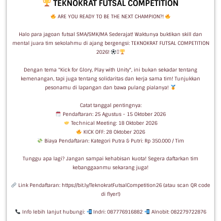
TEKNOKRAT FUTSAL COMPETITION
ARE YOU READY TO BE THE NEXT CHAMPION?!
Halo para jagoan futsal SMA/SMK/MA Sederajat! Waktunya buktikan skill dan
mental juara tim sekolahmu di ajang bergengsi: TEKNOKRAT FUTSAL COMPETITION
2026!

Dengan tema "Kick for Glory, Play with Unity", ini bukan sekadar tentang
kemenangan, tapi juga tentang solidaritas dan kerja sama tim! Tunjukkan
pesonamu di lapangan dan bawa pulang pialanya!
Catat tanggal pentingnya:
Pendaftaran: 25 Agustus - 15 Oktober 2026
Technical Meeting: 18 Oktober 2026
KICK OFF: 28 Oktober 2026
Biaya Pendaftaran: Kategori Putra & Putri: Rp 350.000 / Tim
Tunggu apa lagi? Jangan sampai kehabisan kuota! Segera daftarkan tim
kebanggaanmu sekarang juga!
Link Pendaftaran: https://bit.ly/TeknokratFutsalCompetition26 (atau scan QR code
di flyer!)
Info lebih lanjut hubungi:
Indri: 087776916882
Alnobit: 082279722876