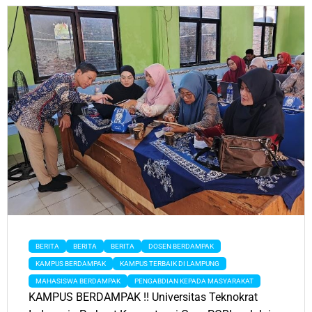
BERITA
BERITA
BERITA
DOSEN BERDAMPAK
KAMPUS BERDAMPAK
KAMPUS TERBAIK DI LAMPUNG
MAHASISWA BERDAMPAK
PENGABDIAN KEPADA MASYARAKAT
KAMPUS BERDAMPAK !! Universitas Teknokrat