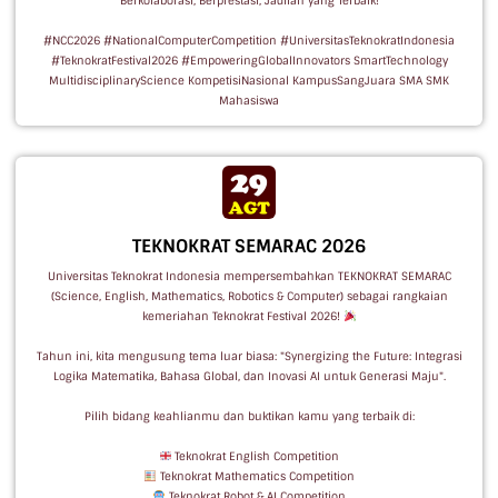
Berkolaborasi, Berprestasi, Jadilah yang Terbaik!
#NCC2026 #NationalComputerCompetition #UniversitasTeknokratIndonesia
#TeknokratFestival2026 #EmpoweringGlobalInnovators SmartTechnology
MultidisciplinaryScience KompetisiNasional KampusSangJuara SMA SMK
Mahasiswa
TEKNOKRAT SEMARAC 2026
Universitas Teknokrat Indonesia mempersembahkan TEKNOKRAT SEMARAC
(Science, English, Mathematics, Robotics & Computer) sebagai rangkaian
kemeriahan Teknokrat Festival 2026!
Tahun ini, kita mengusung tema luar biasa: "Synergizing the Future: Integrasi
Logika Matematika, Bahasa Global, dan Inovasi AI untuk Generasi Maju".
Pilih bidang keahlianmu dan buktikan kamu yang terbaik di:
Teknokrat English Competition
Teknokrat Mathematics Competition
Teknokrat Robot & AI Competition