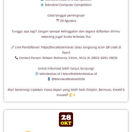
Teknokrat Computer Competition
Catat tanggal pentingnya!
29 Agustus
Tunggu apa lagi? Jangan sampai ketinggalan dan segera daftarkan dirimu
sekarang juga! Kuota terbatas, lho.
Link Pendaftaran: https://bio.site/semarac (atau langsung scan QR code di
flyer!)
Contact Person: Ridwan Mahenra, S.Kom., M.Cs. AI. (0822-8291-0903)
Untuk informasi lebih lanjut, kunjungi:
teknokrat.ac.id | teknofest.teknokrat.ac.id
@teknokratfestival2026
Mari bersinergi ciptakan masa depan yang lebih baik. Disiplin, Bermutu, Kreatif &
Inovatif!